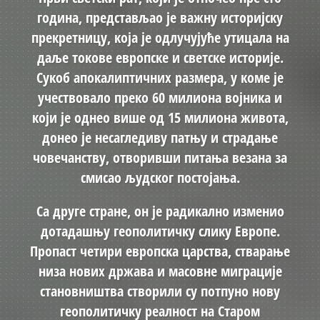
година, представљао је важну историјску
прекретницу, која је одлучујуће утицала на
даље токове европске и светске историје.
Сукоб апокалиптичних размера, у коме је
учествовало преко 60 милиона војника и
који је однео више од 15 милиона живота,
донео је несагледиву патњу и страдање
човечанству, отворивши питања везана за
смисао људског постојања.
Са друге стране, он је радикално изменио
дотадашњу геополитичку слику Европе.
Пропаст четири европска царства, стварање
низа нових држава и масовне миграције
становништва створили су потпуно нову
геополитичку реалност на Старом