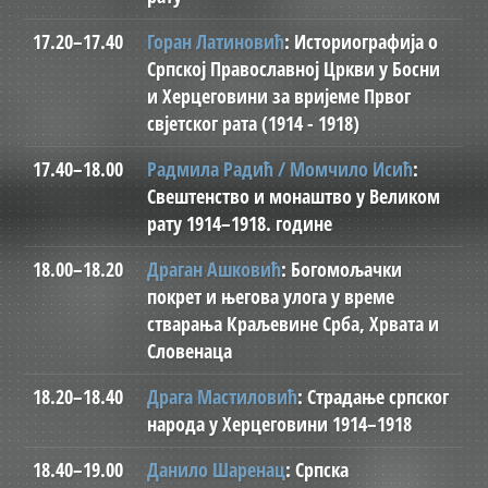
17.20–17.40
Горан Латиновић
: Историографија о
Српској Православној Цркви у Босни
и Херцеговини за вријеме Првог
свјетског рата (1914 - 1918)
17.40–18.00
Радмила Радић / Момчило Исић
:
Свештенство и монаштво у Великом
рату 1914–1918. године
18.00–18.20
Драган Ашковић
: Богомољачки
покрет и његова улога у време
стварања Краљевине Срба, Хрвата и
Словенаца
18.20–18.40
Драга Мастиловић
: Страдање српског
народа у Херцеговини 1914–1918
18.40–19.00
Данило Шаренац
: Српска