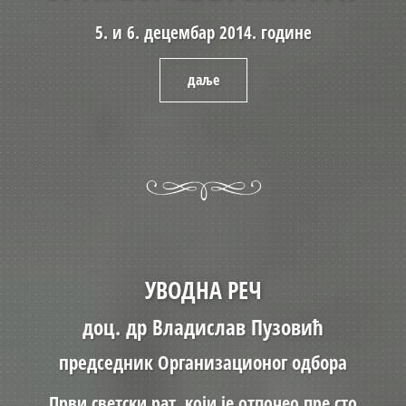
5. и 6. децембар 2014. године
даље
УВОДНА РЕЧ
доц. др Владислав Пузовић
председник Организационог одбора
Први светски рат, који је отпочео пре сто