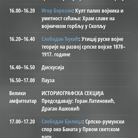
16.00–16.20
Игор Борозан
: Култ палих војника и
уметност сећања: Храм славе на
војничком горбљу у Скопљу
16.20–16.40
Слободан Ђукић
: Утицај руске војне
теорије на развој српске војске 1878–
1917. године
16.40–16.50
Дискусија
16.50–17.00
Пауза
Велики
ИСТОРИОГРАФСКА СЕКЦИЈА
амфитеатар
Председавају: Горан Латиновић,
Драган Ашковић
17.00–17.20
Слободан Бјелица
: Српско-румунски
спор око Баната у Првом светском
рату