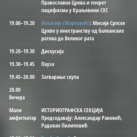
Православна Црква и покрет
пацифизма у Краљевини СХС
19.00–19.20
Игњатије (Марковић)
: Мисије Српске
Цркве у иностранству од балканских
ратова до Великог рата
19.20–19.30
Дискусија
19.30–19.45
Пауза
19.45–20.00
Затварање скупа
20.00
Вечера
Мали
ИСТОРИОГРАФСКА СЕКЦИЈА
амфитеатар
Председавају: Александар Раковић,
Радован Пилиповић