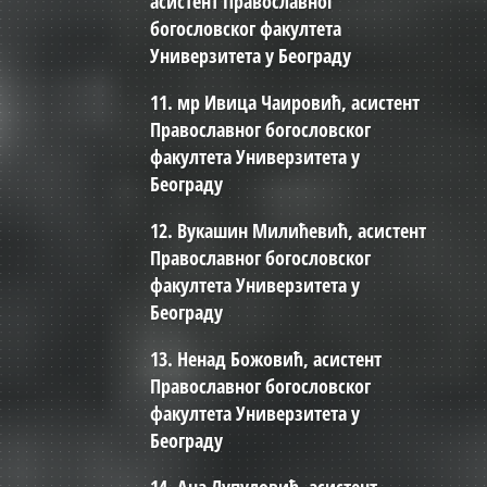
асистент Православног
богословског факултета
Универзитета у Београду
11. мр Ивица Чаировић, асистент
Православног богословског
факултета Универзитета у
Београду
12. Вукашин Милићевић, асистент
Православног богословског
факултета Универзитета у
Београду
13. Ненад Божовић, асистент
Православног богословског
факултета Универзитета у
Београду
14. Ана Лупуловић, асистент