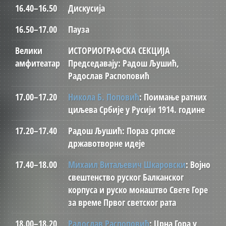
16.40–16.50
Дискусија
16.50–17.00
Пауза
Велики
ИСТОРИОГРАФСКА СЕКЦИЈА
амфитеатар
Председавају: Радош Љушић,
Радослав Распоповић
17.00–17.20
Никола Б. Поповић
: Поимање ратних
циљева Србије у Русији 1914. године
17.20–17.40
Радош Љушић: Пораз српске
државотворне идеје
17.40–18.00
Михаил Витаљевич Шкаровски
: Војно
свештенство руског Балканског
корпуса и руско монаштво Свете Горе
за време Првог светског рата
18.00–18.20
Радослав Распоповић
: Црна Гора у