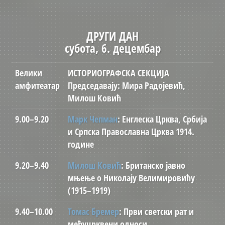
ДРУГИ ДАН
субота, 6. децембар
Велики
ИСТОРИОГРАФСКА СЕКЦИЈА
амфитеатар
Председавају: Мира Радојевић,
Милош Ковић
9.00–9.20
Марк Чепман
: Енглеска Црква, Србија
и Српска Православна Црква 1914.
године
9.20–9.40
Милош Ковић
: Британско јавно
мњење о Николају Велимировићу
(1915–1919)
9.40–10.00
Томас Бремер
: Први светски рат и
међуцрквени односи