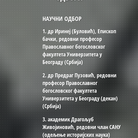
НАУЧНИ ОДБОР
1. др Иринеј (Буловић), Eпископ
бачки, редовни професор
Православног богословског
факултета Универзитета у
Београду (Србија)
2. др Предраг Пузовић, редовни
професор Православног
богословског факултета
Универзитета у Београду (декан)
(Србија)
3. академик Драгољуб
Живојиновић, редовни члан САНУ
(одељење историјских наука)