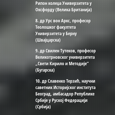
Рипон колеџа Универзитета у
Оксфорду (Велика Британија)
8. др Урс вон Аркс, професор
Теолошког факултета
Универзитета у Берну
(Швајцарска)
9. др Свилен Тутеков, професор
Великотрновског универзитета
„Свети Кирило и Методије“
(Бугарска)
10. др Славенко Терзић, научни
саветник Историјског института
Београд, амбасадор Републике
Србије у Руској Федерацији
(Србија)