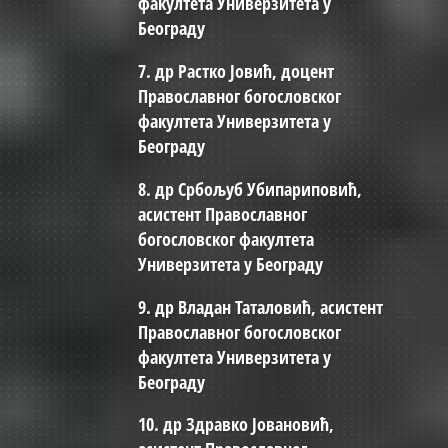
факултета Универзитета у
Београду
7. др Растко Јовић, доцент
Православног богословског
факултета Универзитета у
Београду
8. др Србољуб Убипариповић,
асистент Православног
богословског факултета
Универзитета у Београду
9. др Владан Таталовић, асистент
Православног богословског
факултета Универзитета у
Београду
10. др Здравко Јовановић,