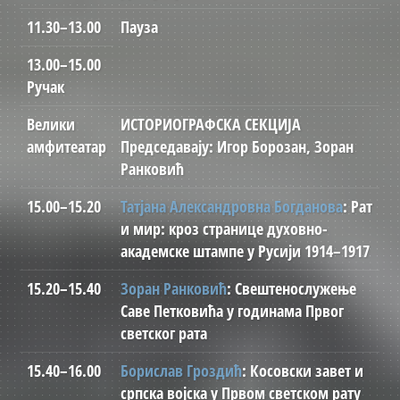
11.30–13.00
Пауза
13.00–15.00
Ручак
Велики
ИСТОРИОГРАФСКА СЕКЦИЈА
амфитеатар
Председавају: Игор Борозан, Зоран
Ранковић
15.00–15.20
Татјана Александровна Богданова
: Рат
и мир: кроз странице духовно-
академске штампе у Русији 1914–1917
15.20–15.40
Зоран Ранковић
: Свештенослужење
Саве Петковића у годинама Првог
светског рата
15.40–16.00
Борислав Гроздић
: Косовски завет и
српска војска у Првом светском рату