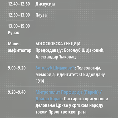
12.40–12.50
Дискусија
12.50–13.00
Пауза
13.00–15.00
Ручак
Мали
БОГОСЛОВСКА СЕКЦИЈА
амфитеатар
Председавају: Богољуб Шијаковић,
Александар Ђаковац
9.00–9.20
Богољуб Шијаковић
: Телеологија,
меморија, идентитет: О Видовдану
1914
9.20–9.40
Митрополит Порфирије (Перић) /
Драган Каран
: Пастирско присуствo и
деловање Цркве у српском народу
током Првог светског рата