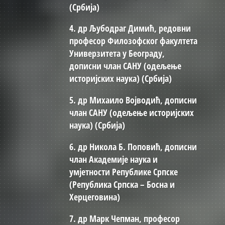
(Србија)
4. др Љубодраг Димић, редовни
професор Филозофског факултета
Универзитета у Београду,
дописни члан САНУ (одељење
историјских наука) (Србија)
5. др Михаило Војводић, дописни
члан САНУ (одељење историјских
наука) (Србија)
6. др Никола Б. Поповић, дописни
члан Академије наука и
умјетности Републике Српске
(Република Српска – Босна и
Херцеговина)
7. др Марк Чепман, професор