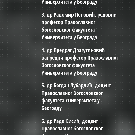
Универзитета у Београду
3. др Радомир Поповић, редовни
професор Православног
богословског факултета
Универзитета у Београду
4. др Предраг Драгутиновић,
ванредни професор Православног
богословског факултета
Универзитета у Београду
5. др Богдан Лубардић, доцент
Православног богословског
факултета Универзитета у
Београду
6. др Раде Кисић, доцент
Православног богословског