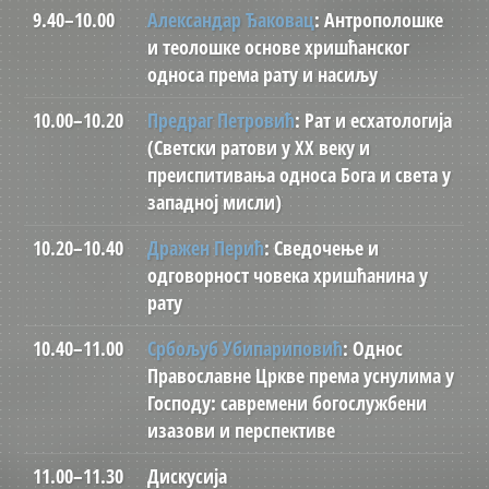
9.40–10.00
Александар Ђаковац
: Антрополошке
и теолошке основе хришћанског
односа према рату и насиљу
10.00–10.20
Предраг Петровић
: Рат и есхатологија
(Светски ратови у XX веку и
преиспитивања односа Бога и света у
западној мисли)
10.20–10.40
Дражен Перић
: Сведочење и
одговорност човека хришћанина у
рату
10.40–11.00
Србољуб Убипариповић
: Однос
Православне Цркве према уснулима у
Господу: савремени богослужбени
изазови и перспективе
11.00–11.30
Дискусија