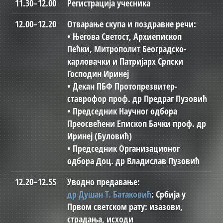
11.30–12.00
Регистрација учесника
12.00–12.20
Отварање скупа и поздравне речи:
• Његова Светост, Архиепископ
Пећки, Mитрополит Београдско-
карловачки и Патријарх Српски
Господин Иринеј
• Декан ПБФ Протопрезвитер-
ставрофор проф. др Предраг Пузовић
• Председник Научног одбора
Преосвећени Епископ Бачки проф. др
Иринеј (Буловић)
• Председник Организационог
одбора Доц. др Владислав Пузовић
12.20–12.55
Уводно предавање:
др Душан Т. Батаковић
: Србија у
Првом светском рату: изазови,
страдања, исходи