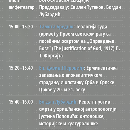
амфитеатар
Председавају: Свилен Тутеков, Богдан
Лубардић
15.00–15.20
Тимоти Бредшо
: Теологија суда
(кризе) у Првом светском рату са
посебним освртом на „Оправдање
Бога“ (The Justification of God, 1917) П.
Т. Форсајта
15.20–15.40
Еп. Давид (Перовић)
: Ерминевтичка
запажања о апокалиптичком
страдању и опстанку Срба и Српске
Цркве у 20. и 21. веку
15.40–16.00
Богдан Лубардић
: Револт против
смрти у хришћанској антропологији
Јустина Поповића: онтолошке,
историјске и културолошке