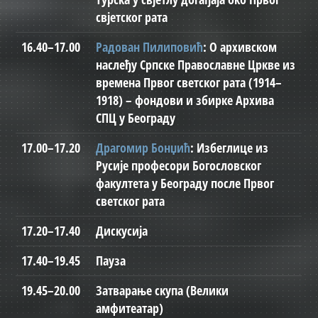
свјетског рата
16.40–17.00
Радован Пилиповић
: О архивском
наслеђу Српске Православне Цркве из
времена Првог светског рата (1914–
1918) – фондови и збирке Архива
СПЦ у Београду
17.00–17.20
Драгомир Бонџић
: Избеглице из
Русије професори Богословског
факултета у Београду после Првог
светског рата
17.20–17.40
Дискусија
17.40–19.45
Пауза
19.45–20.00
Затварање скупа (Велики
амфитеатар)