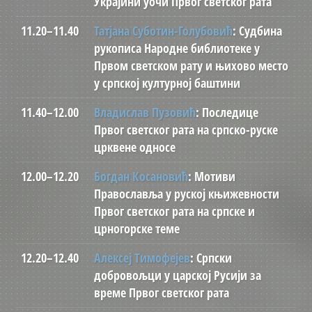
Украјини уочи Првог светског рата
11.20–11.40
Татјана Суботин-Голубовић
: Судбина
рукописа Народне библиотеке у
Првом светском рату и њихово место
у српској културној баштини
11.40–12.00
Владислав Пузовић
: Последице
Првог светског рата на српско-руске
црквене односе
12.00–12.20
Богдан Косановић
: Мотиви
Православља у руској књижевности
Првог светског рата на српске и
црногорске теме
12.20–12.40
Алексеј Тимофејев
: Српски
добровољци у царској Русији за
време Првог светског рата