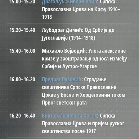
15.00–15.20
Драгољуб Живојиновић
: Српска
Православна Црква на Крфу 1916–
1918
15.20–15.40
Љубодраг Димић: Од Србије до
Југославије (1914–1918)
15.40–16.00
Михаило Војводић: Улога анексионе
кризе у заоштравању односа између
Србије и Аустро-Угарске
16.00–16.20
Предраг Пузовић
: Страдање
свештеника Српске Православне
Цркве у Босни и Херцеговини током
Првог светског рата
16.20–16.40
Виктор Иванович Косик
: Српска
Православна Црква и пријем руског
свештенства после 1917