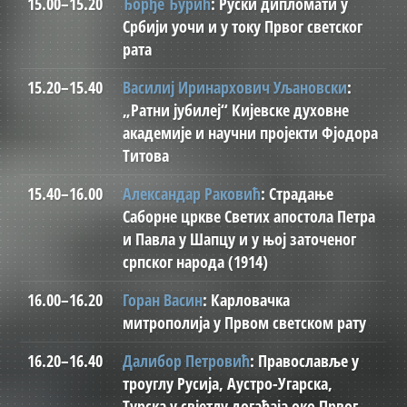
15.00–15.20
Ђорђе Ђурић
: Руски дипломати у
Србији уочи и у току Првог светског
рата
15.20–15.40
Василиј Иринархович Уљановски
:
„Ратни јубилеј“ Кијевске духовне
академије и научни пројекти Фјодора
Титова
15.40–16.00
Александар Раковић
: Страдање
Саборне цркве Светих апостола Петра
и Павла у Шапцу и у њој заточеног
српског народа (1914)
16.00–16.20
Горан Васин
: Карловачка
митрополија у Првом светском рату
16.20–16.40
Далибор Петровић
: Православље у
троуглу Русија, Аустро-Угарска,
Турска у свјетлу догађаја око Првог