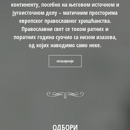
континенту, посебно на његовом источном и
југоисточном делу – матичним просторима
европског православног хришћанства.
Православни свет се током ратних и
поратних година суочио са низом изазова,
од којих наводимо само неке.
опширније
ОДБОРИ