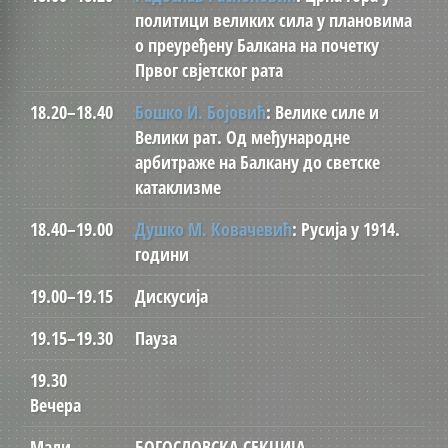
политици великих сила у плановима
о преуређену Балкана на почетку
Првог свјетског рата
18.20–18.40
Бошко И. Бојовић
: Велике силе и
Велики рат. Од међународне
арбитраже на Балкану до светске
катаклизме
18.40–19.00
Душко М. Ковачевић
: Русија у 1914.
години
19.00–19.15
Дискусија
19.15–19.30
Пауза
19.30
Вечера
Мали
БОГОСЛОВСКА СЕКЦИЈА