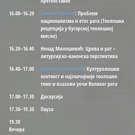
претпоставке
16.00–16.20
Свилен Тутеков
: Проблем
национализма и етос рата (Теолошка
рецепција у бугарској теолошкој
мисли)
16.20–16.40
Ненад Милошевић: Црква и рат –
литургијско-канонска перспектива
16.40–17.00
Здравко Јовановић
: Културолошки
контекст и најзначајније теолошке
теме и изазови уочи Великог рата
17.00–17.30
Дискусија
17.30–19.30
Пауза
19.30
Вечера