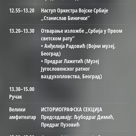
12.55–13.20
Наступ Оркестра Војске Србије
„Станислав Бинички“
13.20–13.30
Отварање изложбе „Србија у Првом
светском рату“
• Анђелија Радовић (Војни музеј,
Београд)
• Предраг Лажетић (Музеј
Југословенског ратног
ваздухопловства, Београд)
13.30–15.00
Ручак
Велики
ИСТОРИОГРАФСКА СЕКЦИЈА
амфитеатар
Председавају: Љубодраг Димић,
Предраг Пузовић