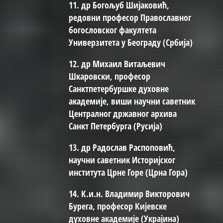
11. др Богољуб Шијаковић,
редовни професор Православног
богословског факултета
Универзитета у Београду (Србија)
12. др Михаил Витаљевич
Шкаровски, професор
Санктпетербуршке духовне
академије, виши научни саветник
Централног државног архива
Санкт Петербурга (Русија)
13. др Радослав Распоповић,
научни саветник Историјског
института Црне Горе (Црна Гора)
14. К.и.н. Владимир Викторович
Бурега, професор Кијевске
духовне академије (Украјина)